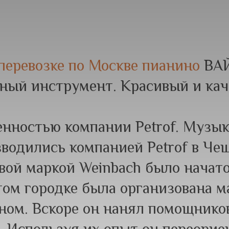
перевозке по Москве пианино
ВАЙ
ный инструмент. Красивый и кач
енностью компании Petrof. Музы
зводились компанией Petrof в Че
ой маркой Weinbach было начато 
том городке была организована м
ном. Вскоре он нанял помощников