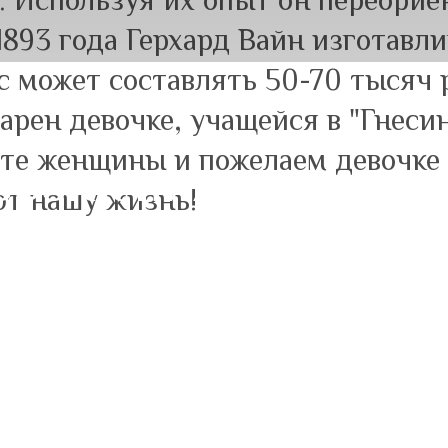
. Используя их опыт он переорие
1893 года Герхард Вайн изготавл
с может составлять 50-70 тысяч 
рен девочке, учащейся в "Гнесин
е женщины и пожелаем девочке т
ВОЗКА ПИАНИНО WEI
ют нашу жизнь!