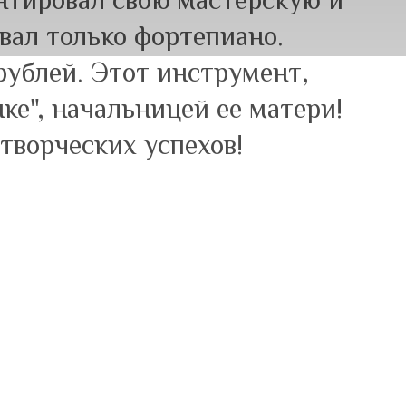
нтировал свою мастерскую и
ивал только фортепиано.
рублей. Этот инструмент,
ке", начальницей ее матери!
ворческих успехов!
NBACH