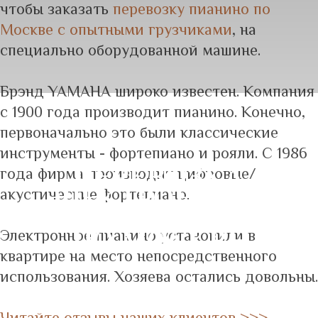
чтобы заказать
перевозку пианино по
Москве с опытными грузчиками
, на
специально оборудованной машине.
Брэнд YAMAHA широко известен. Компания
с 1900 года производит пианино. Конечно,
первоначально это были классические
инструменты - фортепиано и рояли. С 1986
ПЕРЕВОЗКА
года фирма производит цифровые/
ЭЛЕКТРОННОГО
акустические фортепиано.
ПИАНИНО YAMAHA
ПО МОСКВЕ
Электронное пианино установили в
квартире на место непосредственного
использования. Хозяева остались довольны.